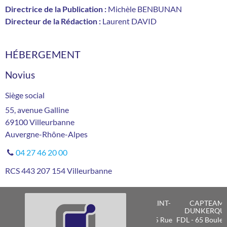
Directrice de la Publication :
Michèle BENBUNAN
Directeur de la Rédaction :
Laurent DAVID
HÉBERGEMENT
Novius
Siège social
55, avenue Galline
69100
Villeurbanne
Auvergne-Rhône-Alpes
04 27 46 20 00
RCS
443 207 154 Villeurbanne
Previous
Ne
CAPTEAM
DUNKERQUE
FDL - 65 Boulevard