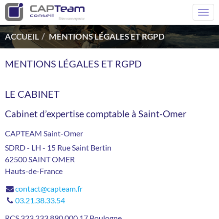
Togg
navi
ACCUEIL
MENTIONS LÉGALES ET RGPD
MENTIONS LÉGALES ET RGPD
LE CABINET
Cabinet d’expertise comptable à Saint-Omer
CAPTEAM Saint-Omer
SDRD - LH - 15 Rue Saint Bertin
62500
SAINT OMER
Hauts-de-France
contact@capteam.fr
03.21.38.33.54
RCS
323 233 890 000 17 Boulogne